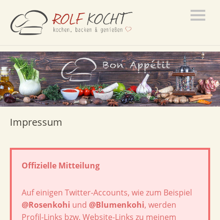
Impressum
Offizielle Mitteilung
Auf einigen Twitter-Accounts, wie zum Beispiel
@Rosenkohi
und
@Blumenkohi
, werden
Profil-Links bzw. Website-Links zu meinem