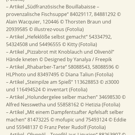
– Artikel „Südfranzösische Bouillabaisse –
provenzalische Fischsuppe“ 84029117, 84881292 ©
Alain Wacquier, 120446 © Thorsten Braun und
20939585 © illustrez-vous (Fotolia)
– Artikel „Hefeklöße selbst gemacht“ 54334792,
54324508 und 54496555 © Kitty (Fotolia)
– Artikel „Pizzabrot mit Knoblauch und Olivenöl“
Hände kneten © Designed by Yanalya / Freepik
– Artikel „Rhabarber-Tarte“ 58088543, 58088596 ©
HLPhoto und 83497495 © Diana Taliun (Fotolia)
– Artikel „Steinpilze am Spieß“ 113628853 © zi3000
und 116494524 © inventart (Fotolia)
– Artikel „Holundergelee selber machen“ 34698530 ©
Alfred Nesswetha und 55858162 © Hetizia (Fotolia)
– Artikel „Mit einem Dampfentsafter Apfelsaft selber
machen“ 81473225 © mofupic und 75493124 © Eddie
und 55948137 © Franz Peter Rudolf (Fotolia)
– Artikel „Olivenöl – Tropföl aus Ligurien“ 88263907 ©