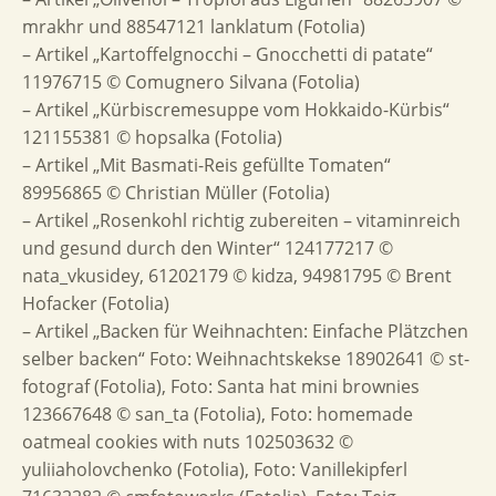
mrakhr und 88547121 lanklatum (Fotolia)
– Artikel „Kartoffelgnocchi – Gnocchetti di patate“
11976715 © Comugnero Silvana (Fotolia)
– Artikel „Kürbiscremesuppe vom Hokkaido-Kürbis“
121155381 © hopsalka (Fotolia)
– Artikel „Mit Basmati-Reis gefüllte Tomaten“
89956865 © Christian Müller (Fotolia)
– Artikel „Rosenkohl richtig zubereiten – vitaminreich
und gesund durch den Winter“ 124177217 ©
nata_vkusidey, 61202179 © kidza, 94981795 © Brent
Hofacker (Fotolia)
– Artikel „Backen für Weihnachten: Einfache Plätzchen
selber backen“ Foto: Weihnachtskekse 18902641 © st-
fotograf (Fotolia), Foto: Santa hat mini brownies
123667648 © san_ta (Fotolia), Foto: homemade
oatmeal cookies with nuts 102503632 ©
yuliiaholovchenko (Fotolia), Foto: Vanillekipferl