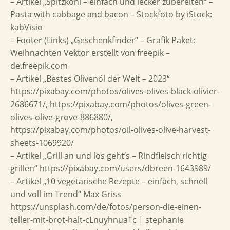
– Artikel „Spitzkohl – einfach und lecker zubereiten“ –
Pasta with cabbage and bacon – Stockfoto by iStock:
kabVisio
– Footer (Links) „Geschenkfinder“ – Grafik Paket:
Weihnachten Vektor erstellt von freepik –
de.freepik.com
– Artikel „Bestes Olivenöl der Welt – 2023“
https://pixabay.com/photos/olives-olives-black-olivier-
2686671/, https://pixabay.com/photos/olives-green-
olives-olive-grove-886880/,
https://pixabay.com/photos/oil-olives-olive-harvest-
sheets-1069920/
– Artikel „Grill an und los geht’s – Rindfleisch richtig
grillen“ https://pixabay.com/users/dbreen-1643989/
– Artikel „10 vegetarische Rezepte – einfach, schnell
und voll im Trend“ Max Griss
https://unsplash.com/de/fotos/person-die-einen-
teller-mit-brot-halt-cLnuyhnuaTc | stephanie