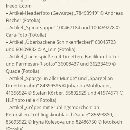
freepik.com
– Artikel-Headerfoto (Gewürze) „78493949“ © Andreas
Fischer (Fotolia)
– Artikel „Spinatsuppe“ 100467184 und 100469278 ©
Cara-Foto (Fotolia)
– Artikel „Überbackene Schinkenfleckerl“ 60045723
und 60409882 © A_Lein (Fotolia)
– Artikel „Lachsspieße mit Limetten- Basilikumbutter
und Parmesan-Risotto“ 36008437 und 36233469 ©
Quade (Fotolia)
– Artikel „Spargel in aller Munde“ und „Spargel an
Limettenrahm“ 84399586 © Johanna Mühlbauer,
41356524 © Stefan Körber, 55892525 und 41574571 ©
HLPhoto (alle 4 Fotolia)
– Artikel „Crêpes mit Frühlingsmorcheln an
Petersilien-Frühlingsknoblauch-Sauce“ 85693880,
85693922 © Iryna Kolesova und 82486750 © fotokoch
(Fotolia)