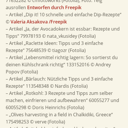
71632282 © cmfotoworks (Fotolia), Foto: Teig
ausrollen
Entworfen durch Freepik
– Artikel „Dip it! 10 schnelle und einfache Dip-Rezepte“
©
Valeria Aksakova /Freepik
– Artikel „Ja, der Avocadokern ist essbar: Rezepte und
Tipps“ 79978193 © nata_vkusidey (Fotolia)
– Artikel „Raclette Ideen: Tipps und 3 einfache
Rezepte“ 75648539 © tiagozr (Fotolia)
– Artikel „Lebensmittel richtig lagern: So sortierst du
deinen Kühlschrank richtig“ 133152016 © Andrey
Popov (Fotolia)
– Artikel „Bärlauch: Nützliche Tipps und 3 einfache
Rezepte“ 113548348 © Nardis (Fotolia)
– Artikel „Rotkohl: 3 Rezepte und Tipps zum selber
machen, einfrieren und aufbewahren“ 60055277 und
60055298 © Doris Heinrichs (Fotolia)
– „Olives harvesting in a field in Chalkidiki, Greece“
175498253 © verve (Fotolia)