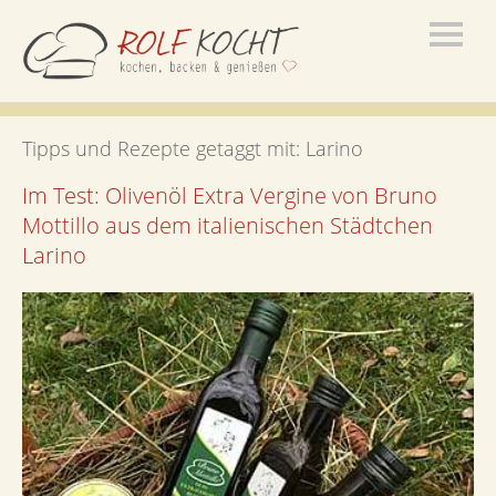
Tipps und Rezepte getaggt mit:
Larino
Im Test: Olivenöl Extra Vergine von Bruno
Mottillo aus dem italienischen Städtchen
Larino