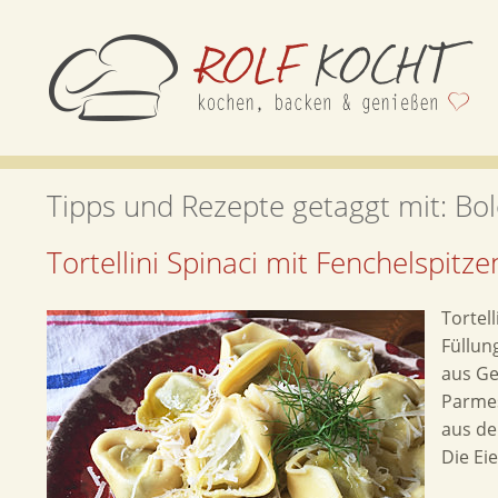
Tipps und Rezepte getaggt mit:
Bo
Tortellini Spinaci mit Fenchelspit
Tortell
Füllun
aus Ge
Parmes
aus der
Die Ei