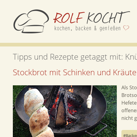
Tipps und Rezepte getaggt mit:
Knü
Stockbrot mit Schinken und Kräute
Als St
Brotso
Hefete
offene
nicht 
Backe