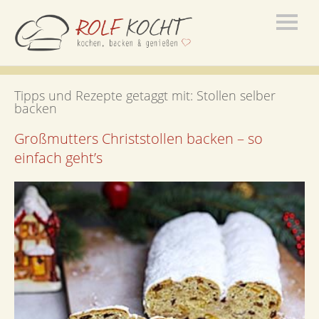
Tipps und Rezepte getaggt mit:
Stollen selber
backen
Großmutters Christstollen backen – so
einfach geht’s