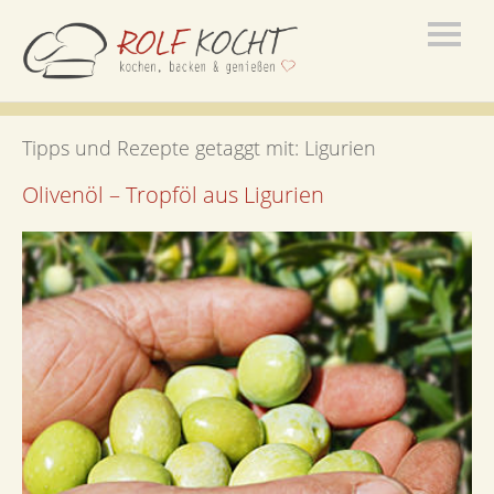
Tipps und Rezepte getaggt mit:
Ligurien
Olivenöl – Tropföl aus Ligurien