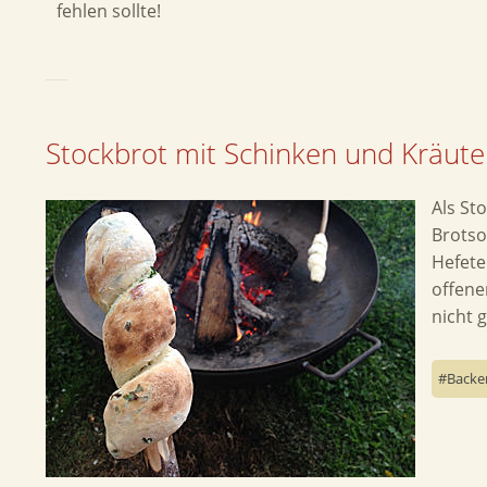
fehlen sollte!
Stockbrot mit Schinken und Kräute
Als St
Brotso
Hefete
offene
nicht 
Backe