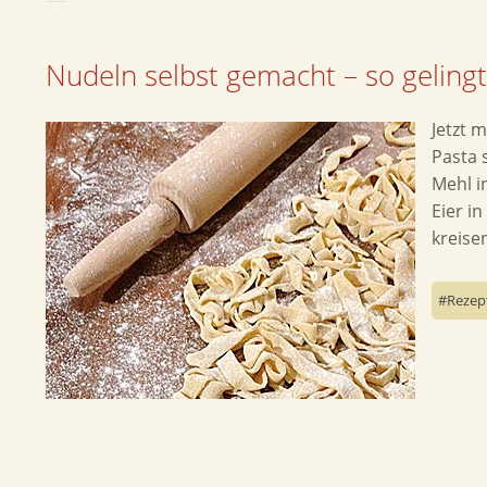
Nudeln selbst gemacht – so gelingt
Jetzt m
Pasta 
Mehl i
Eier in
kreis
Rezep