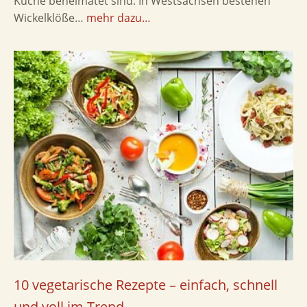
Küche beheimatet sind. In Westsachsen bestehen
Wickelklöße…
mehr dazu…
10 vegetarische Rezepte – einfach, schnell
und voll im Trend