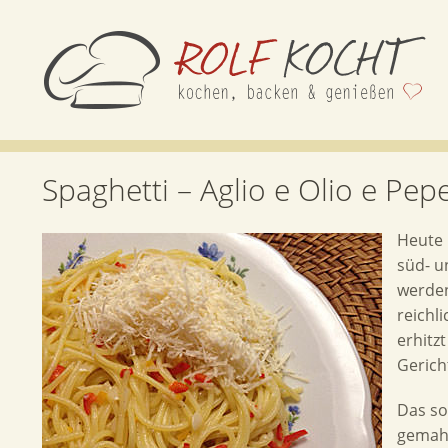
Spaghetti – Aglio e Olio e Pe
Heute 
süd- u
werden
reichl
erhitz
Gerich
Das so 
gemah