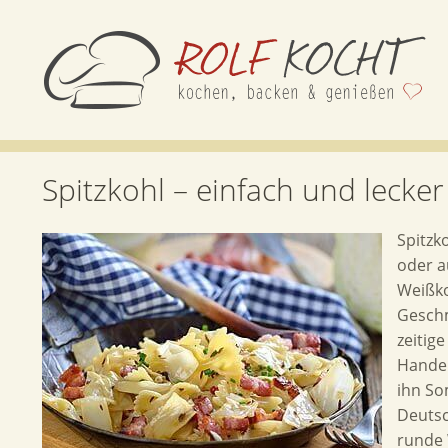
Spitzkohl – einfach und lecke
Spitzk
oder a
Weißko
Geschm
zeitig
Handel
ihn So
Deutsc
runde 