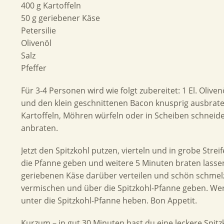
400 g Kartoffeln
50 g geriebener Käse
Petersilie
Olivenöl
Salz
Pfeffer
Für 3-4 Personen wird wie folgt zubereitet: 1 El. Oliv
und den klein geschnittenen Bacon knusprig ausbrat
Kartoffeln, Möhren würfeln oder in Scheiben schneid
anbraten.
Jetzt den Spitzkohl putzen, vierteln und in grobe Str
die Pfanne geben und weitere 5 Minuten braten lasse
geriebenen Käse darüber verteilen und schön schmelz
vermischen und über die Spitzkohl-Pfanne geben. Wer
unter die Spitzkohl-Pfanne heben. Bon Appetit.
Kurzum – in gut
30
Minuten hast du eine leckere Spitz