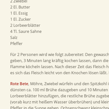
2 Zwiebel
2 El. Butter
1 El. Essig
1 El. Zucker
2 Lorbeerblätter
4 Tl. Saure Sahne
Salz
Pfeffer
Für 2 Personen wird wie folgt zubereitet: Den gewa
geben, 3 Minuten lang kräftig kochen lassen, dann die
Flamme köcheln lassen. Nach dieser Zeit das Fleisch
es sich das Fleisch leicht von den Knochen lösen läßt.
Rote Bete
, Möhre, Zwiebel würfeln und den Spitzkohl 
dünsten ca. 100 ml Brühe dazugeben und 10 Minuten köc
Lorbeerblätter hinzufügen, die restliche Brühe zuge
(vorab kurz mit heißem Wasser überbrühen) und klei
Pfeffer in die Suppe geben. Ochsenschwanz kleinschn