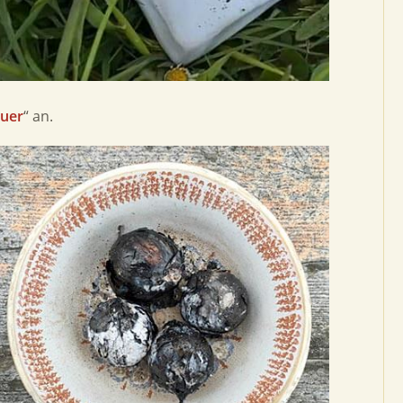
euer
“ an.