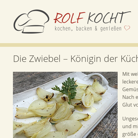
Die Zwiebel – Königin der Küc
Mit we
lecker
Gemüse
Nach e
Glut v
Ungesc
und mi
größe 