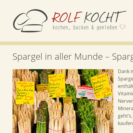
Spargel in aller Munde – Sparg
Dank m
Sparge
enthält
Vitami
Nerven
Minera
geht’s
kaufen